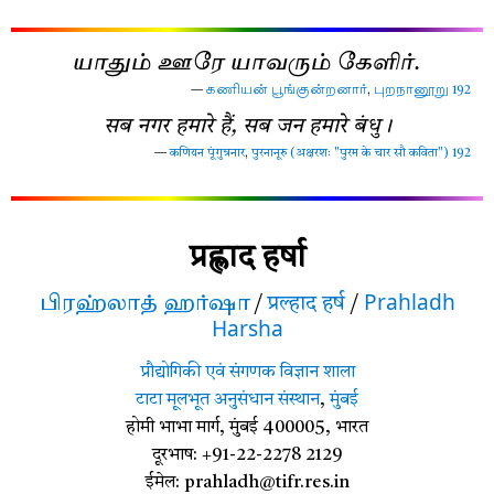
யாதும் ஊரே யாவரும் கேளிர்.
—
கணியன் பூங்குன்றனார்
,
புறநானூறு 192
सब नगर हमारे हैं, सब जन हमारे बंधु।
—
कणियन पूंगुन्रनार
,
पुरनानूरु (अक्षरशः "पुरम के चार सौ कविता") 192
प्रह्लाद हर्षा
Prahladh
பிரஹ்லாத் ஹர்ஷா
/
प्रल्हाद हर्ष
/
Harsha
प्रौद्योगिकी एवं संगणक विज्ञान शाला
टाटा मूलभूत अनुसंधान संस्थान
,
मुंबई
होमी भाभा मार्ग, मुंबई 400005, भारत
दूरभाष: +91-22-2278 2129
ईमेल: prahladh
@tifr.res.in